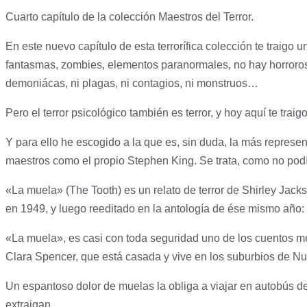
Cuarto capítulo de la colección Maestros del Terror.
En este nuevo capítulo de esta terrorífica colección te traigo u
fantasmas, zombies, elementos paranormales, no hay horroroso
demoniácas, ni plagas, ni contagios, ni monstruos…
Pero el terror psicológico también es terror, y hoy aquí te tra
Y para ello he escogido a la que es, sin duda, la más represent
maestros como el propio Stephen King. Se trata, como no podí
«La muela» (The Tooth) es un relato de terror de Shirley Jac
en 1949, y luego reeditado en la antología de ése mismo año:
«La muela», es casi con toda seguridad uno de los cuentos men
Clara Spencer, que está casada y vive en los suburbios de N
Un espantoso dolor de muelas la obliga a viajar en autobús de
extraigan.