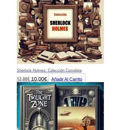
Sherlock Holmes: Colección Completa
El
El
12,00
€
10,00
€
Añadir Al Carrito
precio
precio
original
actual
era:
es:
12,00€.
10,00€.